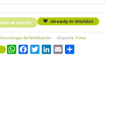
Already in Wishlist
adir al carrito
tecnología de fertilización
Etiqueta:
Foliar
WhatsApp
Facebook
Twitter
LinkedIn
Email
Compartir