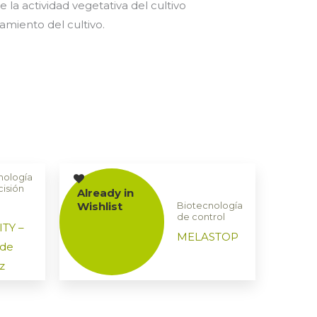
la actividad vegetativa del cultivo
amiento del cultivo.
nología
isión
Already in
Wishlist
Biotecnología
de control
TY –
MELASTOP
de
z