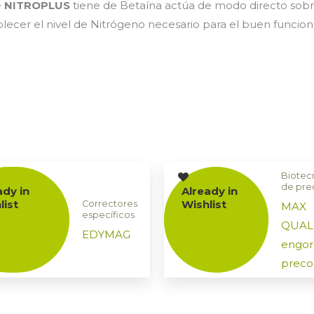
e
NITROPLUS
tiene de Betaína actúa de modo directo sobre 
lecer el nivel de Nitrógeno necesario para el buen funcion
Biotec
de prec
ady in
Already in
list
Wishlist
Correctores
MAX
específicos
QUALI
EDYMAG
engor
preco