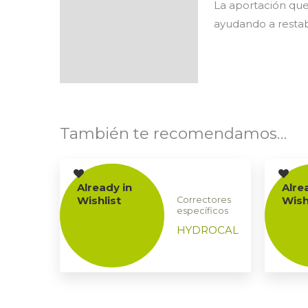
La aportación qu
ayudando a restab
También te recomendamos…
Already in
Alre
Wishlist
Wish
Correctores
específicos
HYDROCAL