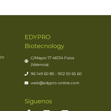
EDYPRO
Biotecnology
ión
C/Mayor 17 46134 Foios
(Valencia)
96 149 60 85 - 902 50 65 60
web@edypro-online.com
Síguenos