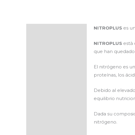
NITROPLUS
es un
Descripción
Composición
NITROPLUS
està 
que han quedado 
Aplicación
El nitrógeno es u
Dosis
proteínas, los áci
Otras características
Debido al elevado
Soluciones
equilibrio nutrici
relacionadas
Dada su composici
Valoraciones (0)
nitrógeno.