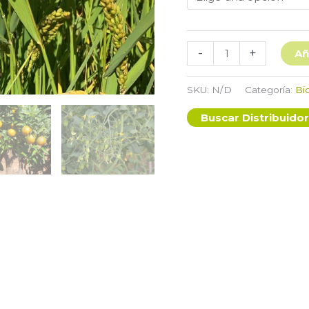
NITROPLUS
-
+
Añ
cantidad
SKU:
N/D
Categoría:
Bio
Buscar Distribuidor