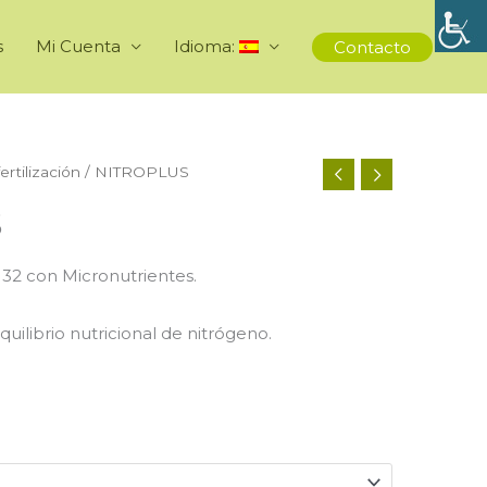
s
Mi Cuenta
Idioma:
Contacto
ertilización
/ NITROPLUS
S
32 con Micronutrientes.
uilibrio nutricional de nitrógeno.