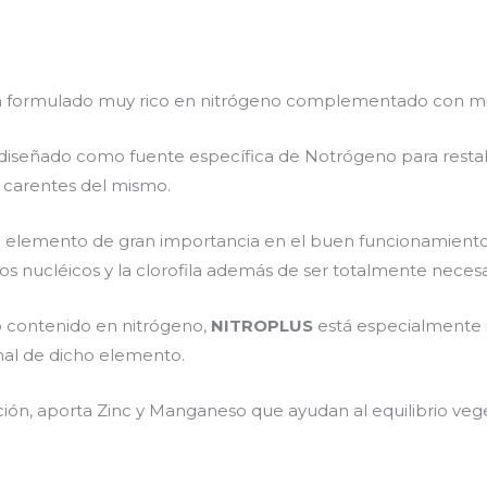
 formulado muy rico en nitrógeno complementado con micro
diseñado como fuente específica de Notrógeno para restabl
carentes del mismo.
n elemento de gran importancia en el buen funcionamiento 
dos nucléicos y la clorofila además de ser totalmente necesar
 contenido en nitrógeno,
NITROPLUS
está especialmente 
onal de dicho elemento.
ón, aporta Zinc y Manganeso que ayudan al equilibrio vege