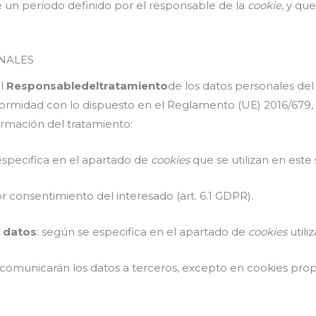
e un período definido por el responsable de la
cookie
, y qu
NALES
el
Responsable
del
tratamiento
de los datos personales de
formidad con lo dispuesto en el Reglamento (UE) 2016/679, 
nformación del tratamiento:
especifica en el apartado de
cookies
que se utilizan en este 
or consentimiento del interesado (art. 6.1 GDPR).
s datos
: según se especifica en el apartado de
cookies
utili
e comunicarán los datos a terceros, excepto en cookies pro