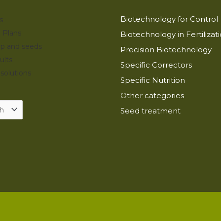
Biotechnology for Control
s
 Plans
Biotechnology in Fertilizat
op and seeds
Precision Biotechnology
ults
Specific Correctors
 solutions
Specific Nutrition
Other categories
Seed treatment