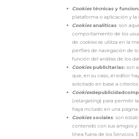
Cookies
técnicas y funcion
plataforma o aplicación y la 
Cookies
analíticas
: son aqu
comportamiento de los usuari
de
cookies
se utiliza en la m
perfiles de navegación de los
función del análisis de los d
Cookies
publicitarias:
son a
que, en su caso, el editor h
solicitado en base a criteri
Cookies
depublicidadcomp
(
retargeting
) para permitir l
haya incluido en una página 
Cookies
sociales
: son estab
contenido con sus amigos y r
línea fuera de los Servicios.