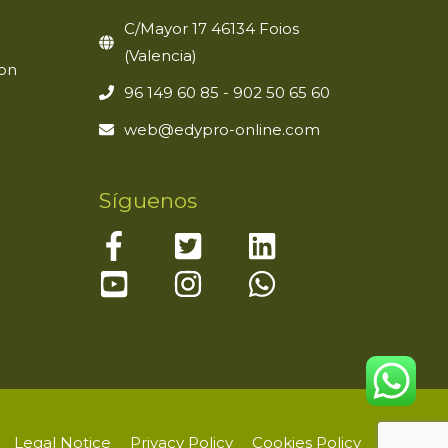
C/Mayor 17 46134 Foios
(Valencia)
ion
96 149 60 85 - 902 50 65 60
web@edypro-online.com
Síguenos
Legal Notice
Privacy Policy
Cookies Policy