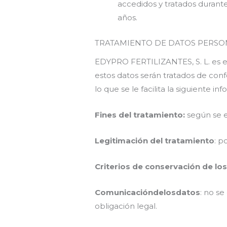
accedidos y tratados durant
años.
TRATAMIENTO DE DATOS PERSO
EDYPRO FERTILIZANTES, S. L. es 
estos datos serán tratados de con
lo que se le facilita la siguiente i
Fines del tratamiento:
según se 
Legitimación del tratamiento
: p
Criterios de conservación de lo
Comunicación
de
los
datos
: no s
obligación legal.