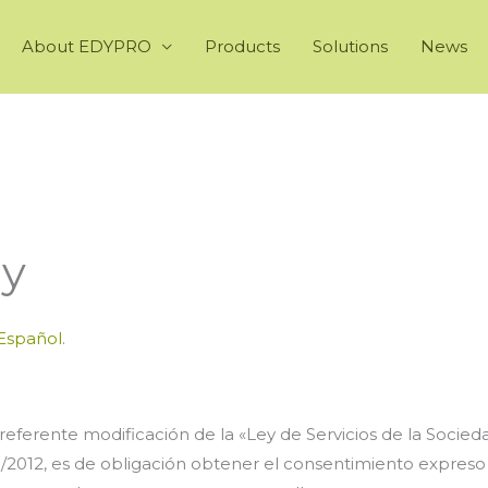
About EDYPRO
Products
Solutions
News
cy
Español
.
 referente modificación de la «Ley de Servicios de la Socied
/2012, es de obligación obtener el consentimiento expreso 