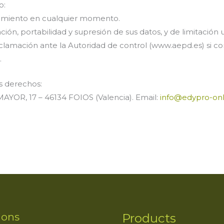
o:
ntimiento en cualquier momento.
ión, portabilidad y supresión de sus datos, y de limitación 
lamación ante la Autoridad de control (www.aepd.es) si co
.
s derechos:
AYOR, 17 – 46134 FOIOS (Valencia). Email:
info@edypro-on
ions
Products