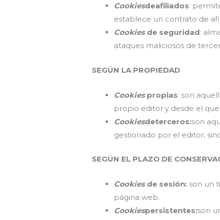
Cookies
deafiliados
: permit
establece un contrato de afil
Cookies
de seguridad
: alm
ataques maliciosos de tercer
SEGÚN LA PROPIEDAD
Cookies
propias
: son aquel
propio editor y desde el que s
Cookies
deterceros:
son aqu
gestionado por el editor, sin
SEGÚN EL PLAZO DE CONSERVA
Cookies
de sesión:
son un 
página web.
Cookies
persistentes:
son u