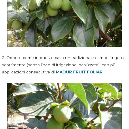
2. Oppure come in questo caso un tradizionale campo irriguo a
scorrimento (senza linee di irrigazione localizzate), con più
applicazioni consecutive di
MADUR FRUIT FOLIAR
.