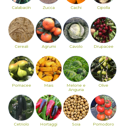
Calabacín
Zucca
Cachi
Cipolla
Cereali
Agrumi
Cavolo
Drupacee
Pomacee
Mais
Melone e
Olive
Anguria
Cetriolo
Hortaggi
Soia
Pomodoro