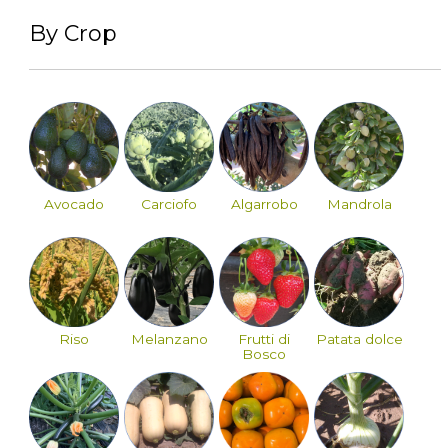
By Crop
Avocado
Carciofo
Algarrobo
Mandrola
Riso
Melanzano
Frutti di
Patata dolce
Bosco