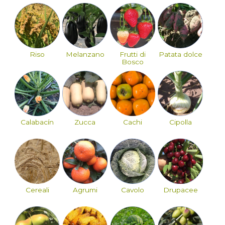
Riso
Melanzano
Frutti di
Patata dolce
Bosco
Calabacín
Zucca
Cachi
Cipolla
Cereali
Agrumi
Cavolo
Drupacee