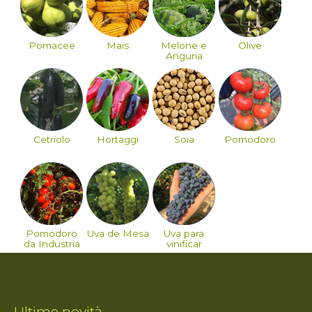
Pomacee
Mais
Melone e
Olive
Anguria
Cetriolo
Hortaggi
Soia
Pomodoro
Pomodoro
Uva de Mesa
Uva para
da Industria
vinificar
Ultime novità