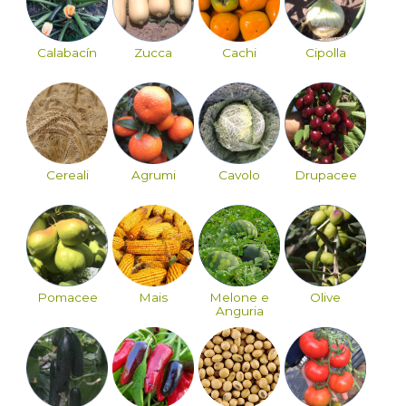
Calabacín
Zucca
Cachi
Cipolla
Cereali
Agrumi
Cavolo
Drupacee
Pomacee
Mais
Melone e
Olive
Anguria