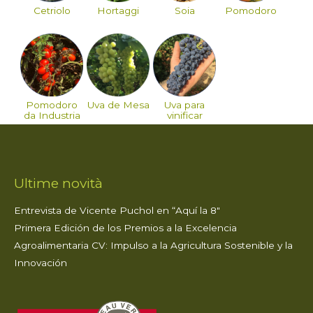
Cetriolo
Hortaggi
Soia
Pomodoro
Pomodoro
Uva de Mesa
Uva para
da Industria
vinificar
Ultime novità
Entrevista de Vicente Puchol en “Aquí la 8″
Primera Edición de los Premios a la Excelencia
Agroalimentaria CV: Impulso a la Agricultura Sostenible y la
Innovación