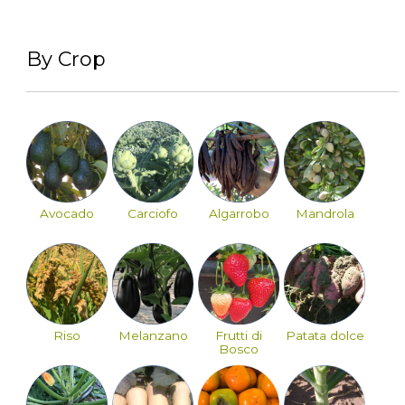
By Crop
Avocado
Carciofo
Algarrobo
Mandrola
Riso
Melanzano
Frutti di
Patata dolce
Bosco