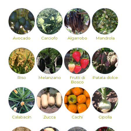
Avocado
Carciofo
Algarrobo
Mandrola
Riso
Melanzano
Frutti di
Patata dolce
Bosco
Calabacín
Zucca
Cachi
Cipolla