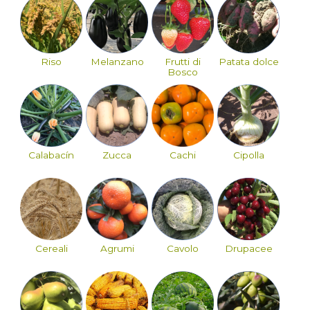
Riso
Melanzano
Frutti di
Patata dolce
Bosco
Calabacín
Zucca
Cachi
Cipolla
Cereali
Agrumi
Cavolo
Drupacee