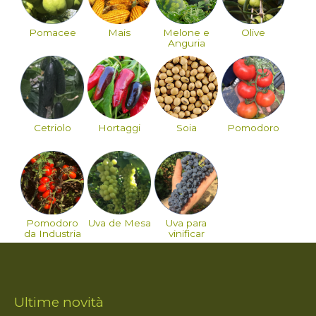
Pomacee
Mais
Melone e
Olive
Anguria
Cetriolo
Hortaggi
Soia
Pomodoro
Pomodoro
Uva de Mesa
Uva para
da Industria
vinificar
Ultime novità