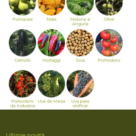
Pomacee
Mais
Melone e
Olive
Anguria
Cetriolo
Hortaggi
Soia
Pomodoro
Pomodoro
Uva de Mesa
Uva para
da Industria
vinificar
Ultime novità