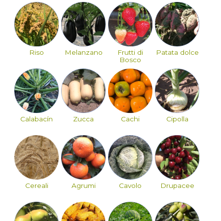
Riso
Melanzano
Frutti di
Patata dolce
Bosco
Calabacín
Zucca
Cachi
Cipolla
Cereali
Agrumi
Cavolo
Drupacee