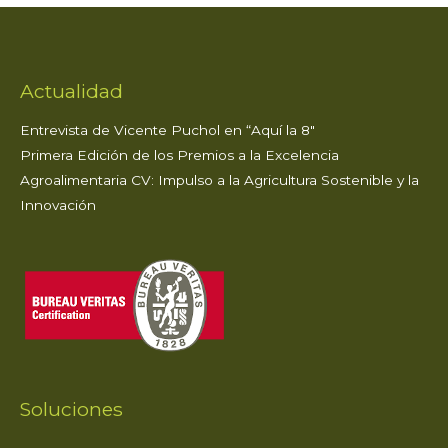
p
o
n
ti
p
o
r
k
Actualidad
Entrevista de Vicente Puchol en “Aquí la 8″
Primera Edición de los Premios a la Excelencia
Agroalimentaria CV: Impulso a la Agricultura Sostenible y la
Innovación
Soluciones