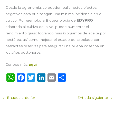
Desde la agronomía, se pueden paliar estos efectos
negativos para que tengan una mínima incidencia en el
cultivo. Por ejemplo, la Biotecnología de
EDYPRO
adaptada al cultivo del olivo, puede aumentar el
rendimiento graso logrando más kilogramos de aceite por
hectárea, así como mejorar el estado del arbolado con
bastantes reservas para asegurar una buena cosecha en
los años posteriores.
Conoce más
aquí
.
W
F
T
Li
E
C
h
a
w
n
m
o
a
c
it
k
ai
m
←
Entrada anterior
Entrada siguiente
→
ts
e
te
e
l
p
A
b
r
dI
ar