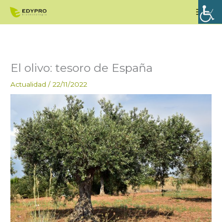
Ir
Men
al
princ
contenido
El olivo: tesoro de España
Actualidad
/
22/11/2022