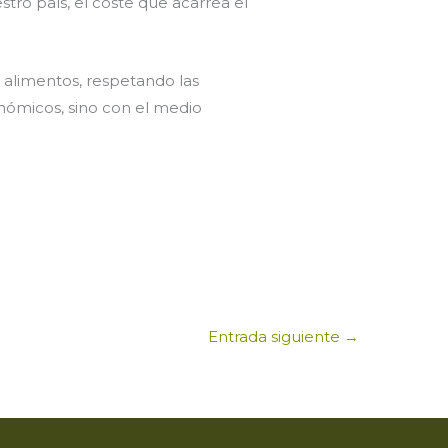
stro país, el coste que acarrea el
limentos, respetando las
nómicos, sino con el medio
Entrada siguiente
→