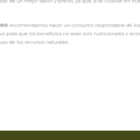
ar de un mejor sabor y precio, ya que, si se cultivan en nue
PRO
recomendamos hacer un consumo responsable de los a
o para que los beneficios no sean solo nutricionales o eco
o de los recursos naturales.
m
r