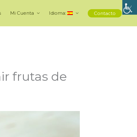
s
Mi Cuenta
Idioma:
Contacto
r frutas de