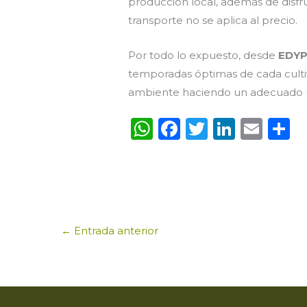
producción local, además de disfrut
transporte no se aplica al precio.
Por todo lo expuesto, desde
EDY
temporadas óptimas de cada cultiv
ambiente haciendo un adecuado us
W
F
T
Li
E
C
h
a
w
n
m
o
a
c
it
k
ai
ts
e
te
e
l
p
A
b
r
dI
a
←
Entrada anterior
p
o
n
ti
p
o
r
k