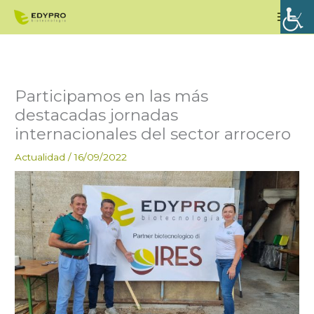
Ir
Men
al
princ
contenido
Participamos en las más
destacadas jornadas
internacionales del sector arrocero
Actualidad
/
16/09/2022