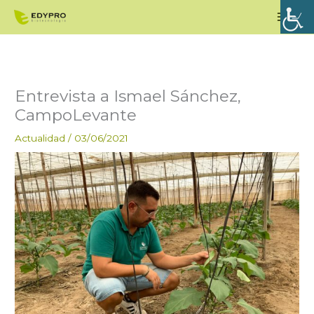
Ir
Men
al
princ
contenido
Entrevista a Ismael Sánchez,
CampoLevante
Actualidad
/
03/06/2021