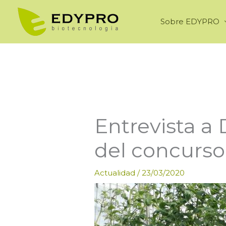
Ir
al
Sobre EDYPRO
contenido
Entrevista a 
del concurso d
Actualidad
/
23/03/2020