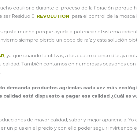
ucho equilibrio durante el proceso de la floración porque 
de ser Residuo 0.
REVOLUTION
, para el control de la mosca
os gusta mucho porque ayuda a potenciar el sistema radicul
 invierno siempre pierde un poco de raíz y esta solución bio
AR
, ya que cuando lo utilizas, a los cuatro o cinco días ya no
su calidad. También contamos en numerosas ocasiones co
.
o demanda productos agrícolas cada vez más ecológic
 calidad está dispuesto a pagar esa calidad ¿Cuál es v
oducciones de mayor calidad, sabor y mejor apariencia. Yo 
r un plus en el precio y con ello poder seguir invirtiendo