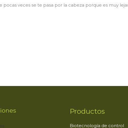
e pocas veces se te pasa por la cabeza porque es muy lejan
m
r
iones
Productos
Biotecnología de control
os