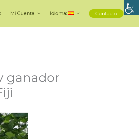
s
Mi Cuenta
Idioma:
Contacto
 y ganador
iji