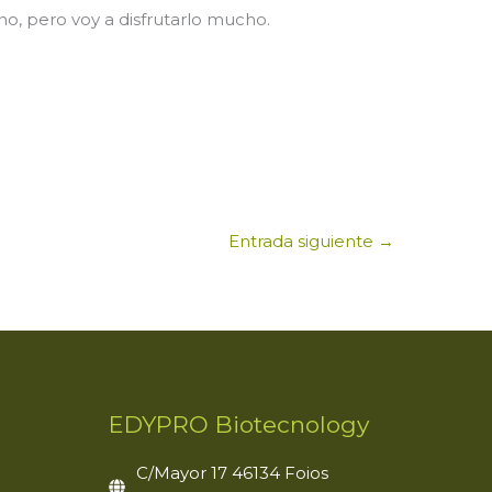
o, pero voy a disfrutarlo mucho.
Entrada siguiente
→
EDYPRO Biotecnology
C/Mayor 17 46134 Foios