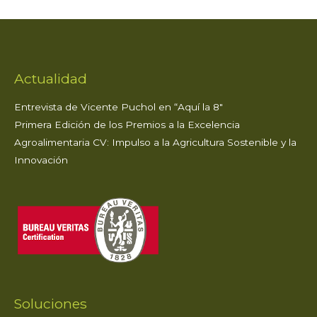
A
b
r
dI
ar
p
o
n
ti
p
o
r
k
Actualidad
Entrevista de Vicente Puchol en “Aquí la 8″
Primera Edición de los Premios a la Excelencia
Agroalimentaria CV: Impulso a la Agricultura Sostenible y la
Innovación
Soluciones