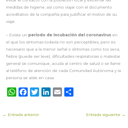
medidas de higiene, así como viajar con el documento
acreditativo de la compañía para justificar el motivo de su
viaje.
– Existe un
periodo de incubación del coronavirus
en
el que los síntomas todavía no son perceptibles, pero es
necesario que a la menor señal o síntomas como tos seca,
fiebre (puede ser leve), dificultades respiratorias o malestar
general se comunique, acuda al centro de salud o se llame
al teléfono de atención de cada Comunidad Autónoma y la
persona se aísle en casa.
W
F
T
Li
E
C
h
a
w
n
m
o
a
c
it
k
ai
m
←
Entrada anterior
Entrada siguiente
→
ts
e
te
e
l
p