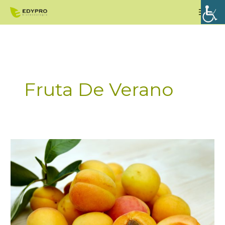
Ir
Men
al
princ
contenido
Fruta De Verano