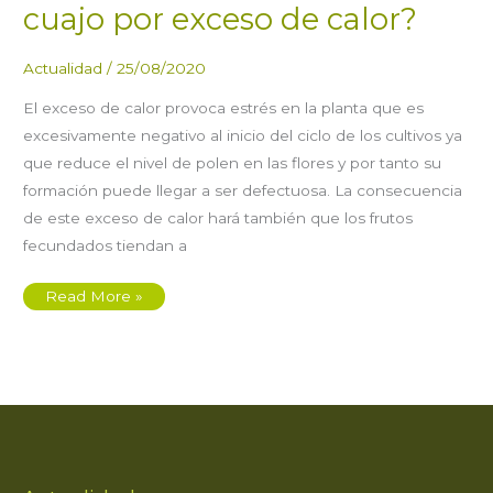
cuajo por exceso de calor?
Actualidad
/
25/08/2020
El exceso de calor provoca estrés en la planta que es
excesivamente negativo al inicio del ciclo de los cultivos ya
que reduce el nivel de polen en las flores y por tanto su
formación puede llegar a ser defectuosa. La consecuencia
de este exceso de calor hará también que los frutos
fecundados tiendan a
¿Cómo
Read More »
evitar
pérdida
de
cuajo
por
exceso
de
calor?