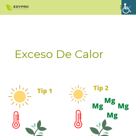
Ir
Men
al
princ
contenido
Exceso De Calor