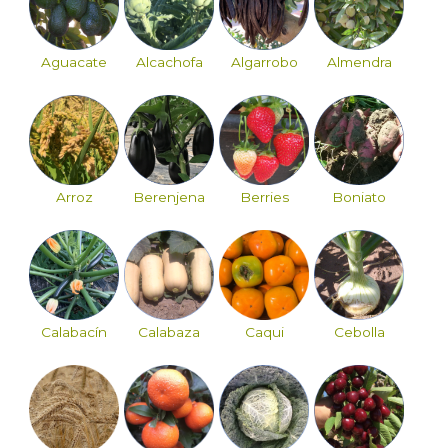
Aguacate
Alcachofa
Algarrobo
Almendra
Arroz
Berenjena
Berries
Boniato
Calabacín
Calabaza
Caqui
Cebolla