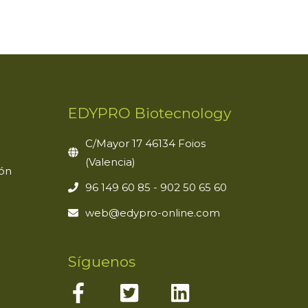
EDYPRO Biotecnology
C/Mayor 17 46134 Foios
(Valencia)
ión
96 149 60 85 - 902 50 65 60
web@edypro-online.com
Síguenos