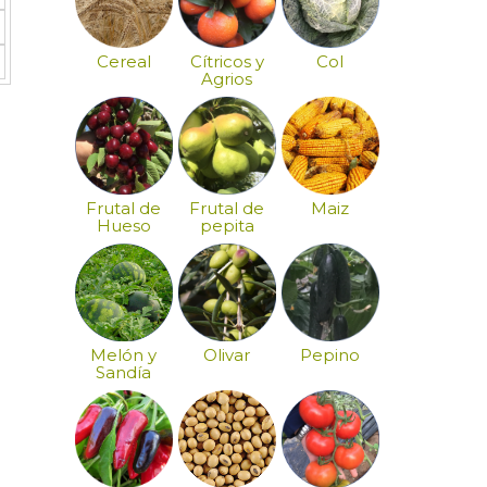
Cereal
Cítricos y
Col
Agrios
Frutal de
Frutal de
Maiz
Hueso
pepita
Melón y
Olivar
Pepino
Sandía