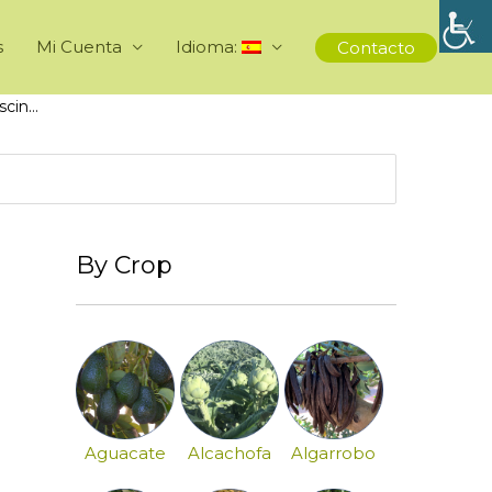
s
Mi Cuenta
Idioma:
Contacto
escin…
By Crop
Aguacate
Alcachofa
Algarrobo