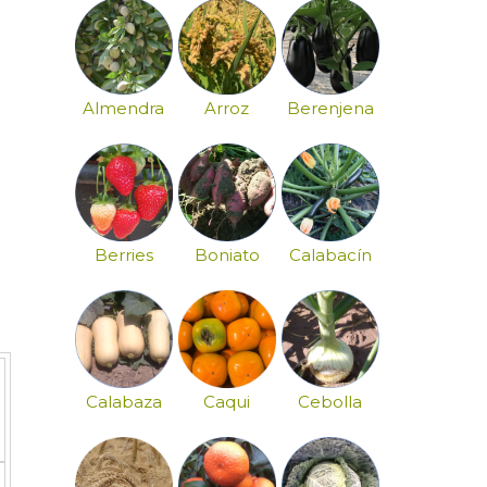
Almendra
Arroz
Berenjena
Berries
Boniato
Calabacín
Calabaza
Caqui
Cebolla