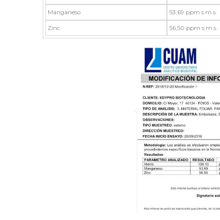
Manganeso
53,69 ppm s.m.s.
Zinc
56,50 ppm s.m.s.