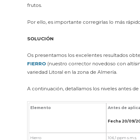
frutos.
Por ello, es importante corregirlas lo más rápid
SOLUCIÓN
Os presentamos los excelentes resultados obten
FIERRO
(nuestro corrector novedoso con altísi
variedad Litoral en la zona de Almería.
A continuación, detallamos los niveles antes de 
Elemento
Antes de aplic
Fecha 20/09/2
Hierro
106,1 ppm s.m.s.