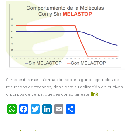
Si necesitas más información sobre algunos ejemplos de
resultados destacados, dosis para su aplicación en cultivos,
o puntos de venta, puedes consultar este
link
.
W
F
T
Li
E
C
h
a
w
n
m
o
a
c
it
k
ai
m