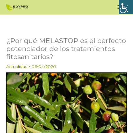
Ir
Men
al
princ
contenido
¿Por qué MELASTOP es el perfecto
potenciador de los tratamientos
fitosanitarios?
Actualidad
/
06/04/2020