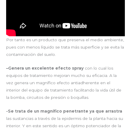
Por tanto es un producto que preserva el medio ambiente,
pues con menos líquido se trata más superficie y se evita la
contaminación del suelo.
–Genera un excelente efecto spray
con lo cual los
equipos de tratamiento mejoran mucho su eficacia. A la
vez genera un magnífico efecto antiadherente en el
interior del equipo de tratamiento facilitando la vida útil de
la bomba, circuitos de presión o boquillas.
-Se trata de un magnífico penetrante ya que arrastra
las sustancias a través de la epidermis de la planta hacia su
interior. Y en este sentido es un óptimo potenciador de la