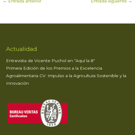
←
Entrada anterior
Entrada siguiente
→
ts
e
te
e
l
p
A
b
r
dI
ar
p
o
n
ti
p
o
r
k
Actualidad
Entrevista de Vicente Puchol en “Aquí la 8″
Primera Edición de los Premios a la Excelencia
Agroalimentaria CV: Impulso a la Agricultura Sostenible y la
Innovación