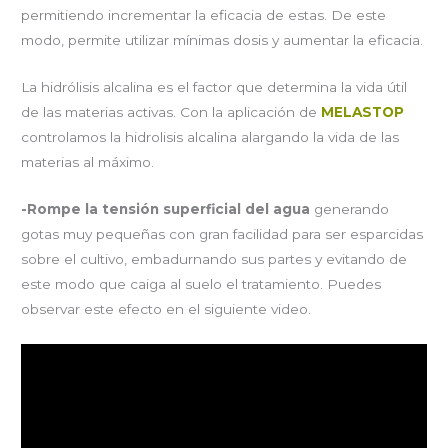
permitiendo incrementar la eficacia de estas. De este
modo, permite utilizar mínimas dosis y aumentar la eficacia.
La hidrólisis alcalina es el factor que determina la vida útil
de las materias activas. Con la aplicación de
MELASTOP
controlamos la hidrolisis alcalina alargando la vida de las
materias al máximo.
-Rompe la tensión superficial del agua
generando
gotas muy pequeñas con gran facilidad para ser esparcidas
sobre el cultivo, embadurnando sus partes y evitando de
este modo que caiga al suelo el tratamiento. Puedes
observar este efecto en el siguiente video.