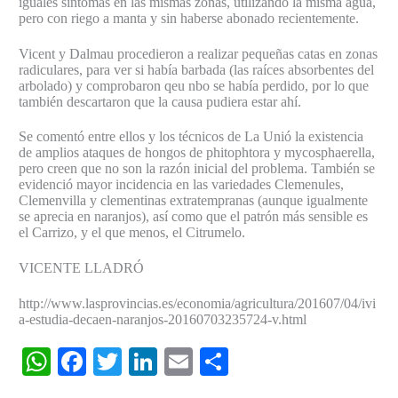
iguales síntomas en las mismas zonas, utilizando la misma agua,
pero con riego a manta y sin haberse abonado recientemente.
Vicent y Dalmau procedieron a realizar pequeñas catas en zonas
radiculares, para ver si había barbada (las raíces absorbentes del
arbolado) y comprobaron qeu nbo se había perdido, por lo que
también descartaron que la causa pudiera estar ahí.
Se comentó entre ellos y los técnicos de La Unió la existencia
de amplios ataques de hongos de phitophtora y mycosphaerella,
pero creen que no son la razón inicial del problema. También se
evidenció mayor incidencia en las variedades Clemenules,
Clemenvilla y clementinas extratempranas (aunque igualmente
se aprecia en naranjos), así como que el patrón más sensible es
el Carrizo, y el que menos, el Citrumelo.
VICENTE LLADRÓ
http://www.lasprovincias.es/economia/agricultura/201607/04/ivi
a-estudia-decaen-naranjos-20160703235724-v.html
W
F
T
Li
E
C
h
a
w
n
m
o