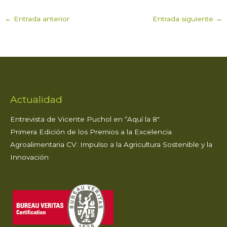
a
c
it
k
ai
m
←
Entrada anterior
Entrada siguiente
→
ts
e
te
e
l
p
A
b
r
dI
ar
p
o
n
ti
p
o
r
k
Actualidad
Entrevista de Vicente Puchol en “Aquí la 8″
Primera Edición de los Premios a la Excelencia
Agroalimentaria CV: Impulso a la Agricultura Sostenible y la
Innovación