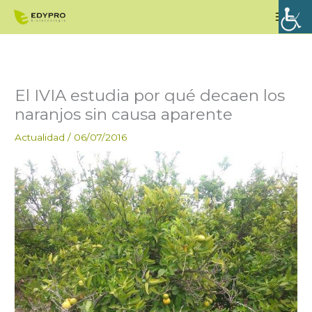
Ir
Men
al
princ
contenido
El IVIA estudia por qué decaen los
naranjos sin causa aparente
Actualidad
/
06/07/2016