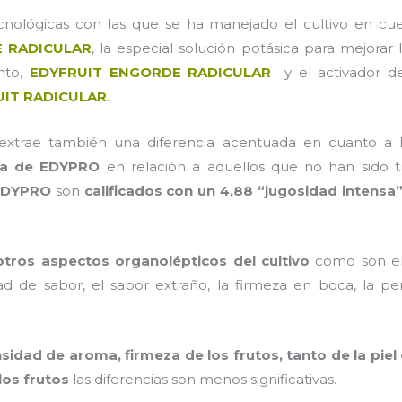
cnológicas con las que se ha manejado el cultivo en cu
 RADICULAR
, la especial solución potásica para mejorar
nto,
EDYFRUIT ENGORDE RADICULAR
y el activador de
IT RADICULAR
.
extrae también una diferencia acentuada en cuanto a
ía de EDYPRO
en relación a aquellos que no han sido t
EDYPRO
son
calificados con un 4,88 “jugosidad intensa”
otros aspectos organolépticos del cultivo
como son el c
ad de sabor, el sabor extraño, la firmeza en boca, la pe
sidad de aroma, firmeza de los frutos, tanto de la pie
los frutos
las diferencias son menos significativas.