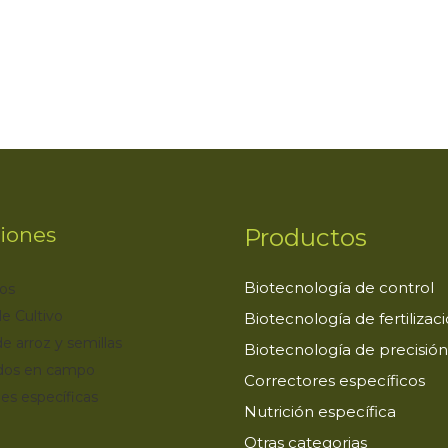
r
iones
Productos
Biotecnología de control
os
e Cultivo
Biotecnología de fertilizac
de arroz y semillas
Biotecnología de precisión
dos en campo
Correctores específicos
es específicas
Nutrición específica
Otras categorias