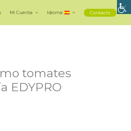
s
Mi Cuenta
Idioma:
Contacto
ómo tomates
gía EDYPRO