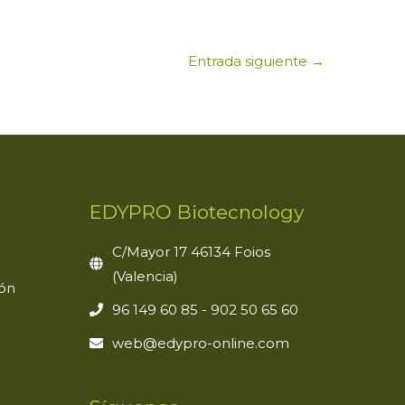
Entrada siguiente
→
EDYPRO Biotecnology
C/Mayor 17 46134 Foios
(Valencia)
ión
96 149 60 85 - 902 50 65 60
web@edypro-online.com