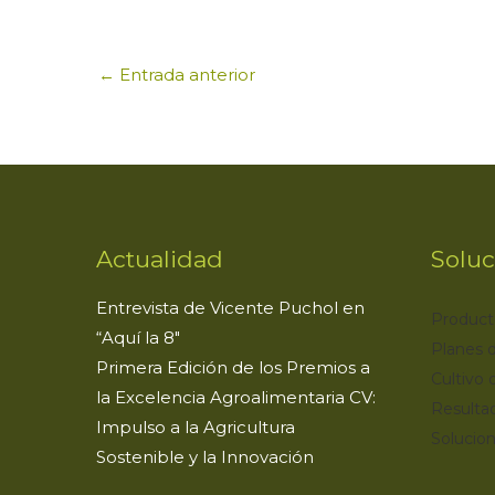
ts
e
te
e
l
p
A
b
r
dI
a
←
Entrada anterior
p
o
n
ti
p
o
r
k
Actualidad
Soluc
Entrevista de Vicente Puchol en
Product
“Aquí la 8″
Planes d
Primera Edición de los Premios a
Cultivo 
la Excelencia Agroalimentaria CV:
Resulta
Impulso a la Agricultura
Solucion
Sostenible y la Innovación