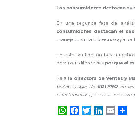
Los consumidores destacan su 
En una segunda fase del anális
consumidores destacan el sab
manejado sin la biotecnología de
En este sentido, ambas muestras
observan diferencias
porque el m
Para
la directora de Ventas y 
biotecnología de
EDYPRO
en las 
características que no se ven a simp
W
F
T
Li
E
C
h
a
w
n
m
o
a
c
it
k
ai