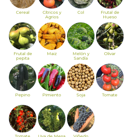
Cereal
Cítricos y
Col
Frutal de
Agrios
Hueso
Frutal de
Maiz
Melón y
Olivar
pepita
Sandía
Pepino
Pimiento
Soja
Tomate
Tomate
Uva de Mesa
Viñedo