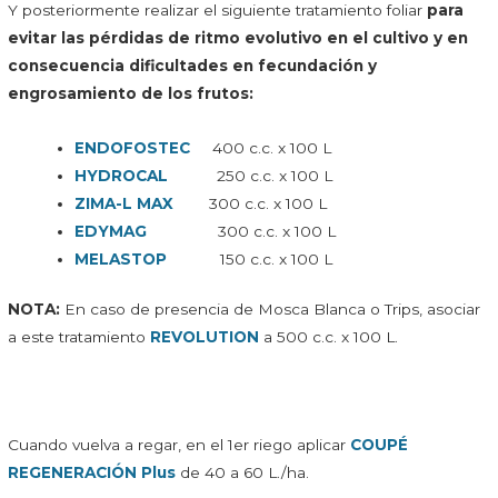
Y posteriormente realizar el siguiente tratamiento foliar
para
evitar las pérdidas de ritmo evolutivo en el cultivo y en
consecuencia dificultades en fecundación y
engrosamiento de los frutos:
ENDOFOSTEC
400 c.c. x 100 L
HYDROCAL
250 c.c. x 100 L
ZIMA-L MAX
300 c.c. x 100 L
EDYMAG
300 c.c. x 100 L
MELASTOP
150 c.c. x 100 L
NOTA:
En caso de presencia de Mosca Blanca o Trips, asociar
a este tratamiento
REVOLUTION
a 500 c.c. x 100 L.
Cuando vuelva a regar, en el 1er riego aplicar
COUPÉ
REGENERACIÓN Plus
de 40 a 60 L./ha.