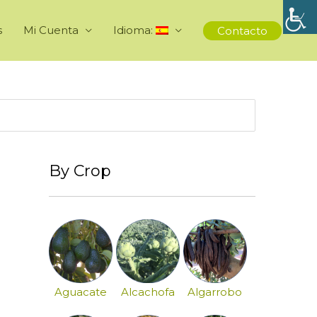
s
Mi Cuenta
Idioma:
Contacto
By Crop
Aguacate
Alcachofa
Algarrobo