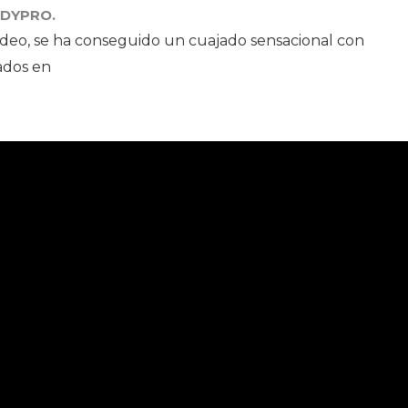
EDYPRO.
eo, se ha conseguido un cuajado sensacional con
ados en