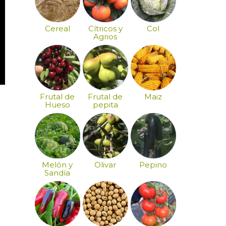
Cereal
Cítricos y
Col
Agrios
Frutal de
Frutal de
Maiz
Hueso
pepita
Melón y
Olivar
Pepino
Sandía