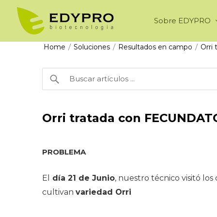
Ir
al
Sobre EDYPRO
contenido
/
/
/
Home
Soluciones
Resultados en campo
Orri
Orri tratada con FECUNDA
PROBLEMA
El
día 21 de Junio
, nuestro técnico visitó l
cultivan
variedad Orri