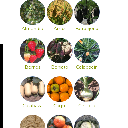
Almendra
Arroz
Berenjena
Berries
Boniato
Calabacín
Calabaza
Caqui
Cebolla