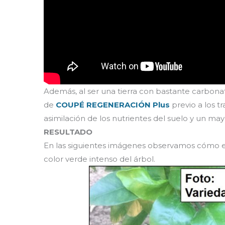
Además, al ser una tierra con bastante carbona
de
COUPÉ REGENERACIÓN Plus
previo a los 
asimilación de los nutrientes del suelo y un mayor
RESULTADO
En las siguientes imágenes observamos cómo es
color verde intenso del árbol.