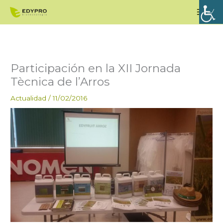
Ir
Men
al
princ
contenido
Participación en la XII Jornada
Tècnica de l’Arros
Actualidad
/
11/02/2016