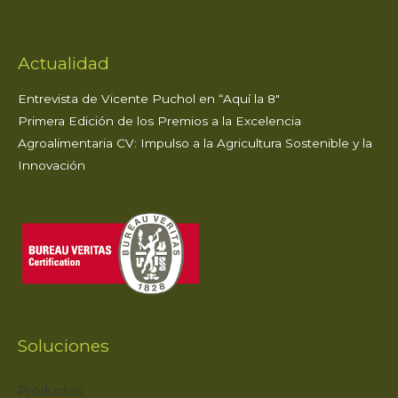
p
o
r
k
Actualidad
Entrevista de Vicente Puchol en “Aquí la 8″
Primera Edición de los Premios a la Excelencia
Agroalimentaria CV: Impulso a la Agricultura Sostenible y la
Innovación
Soluciones
Productos