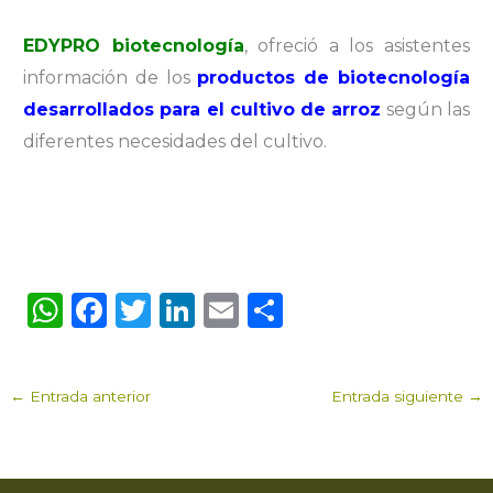
EDYPRO biotecnología
, ofreció a los asistentes
información de los
productos de biotecnología
desarrollados para el cultivo de arroz
según las
diferentes necesidades del cultivo.
W
F
T
Li
E
C
h
a
w
n
m
o
a
c
it
k
ai
m
←
Entrada anterior
Entrada siguiente
→
ts
e
te
e
l
p
A
b
r
dI
ar
p
o
n
ti