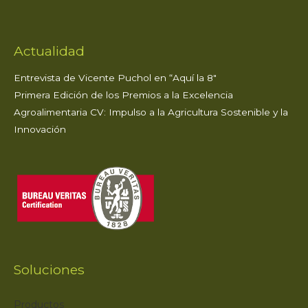
p
o
r
k
Actualidad
Entrevista de Vicente Puchol en “Aquí la 8″
Primera Edición de los Premios a la Excelencia
Agroalimentaria CV: Impulso a la Agricultura Sostenible y la
Innovación
Soluciones
Productos