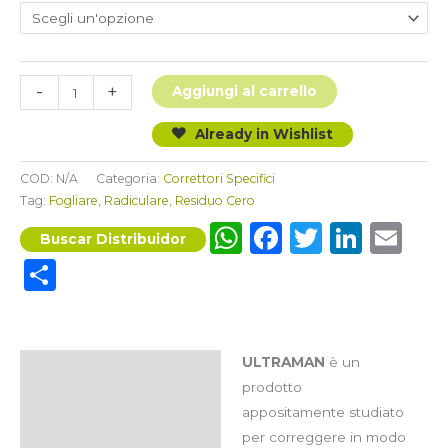
ULTRAMAN
-
+
Aggiungi al carrello
quantità
Already in Wishlist
COD:
N/A
Categoria:
Correttori Specifici
Tag:
Fogliare
,
Radiculare
,
Residuo Cero
WhatsApp
Facebook
Twitter
Link
Em
Buscar Distribuidor
Condividi
ULTRAMAN
è un
Descrizione
prodotto
Composizione
appositamente studiato
per correggere in modo