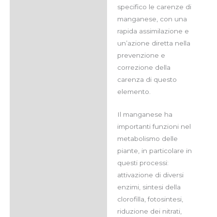
Applicazione
specifico le carenze di
manganese, con una
Dose
rapida assimilazione e
Altre Caratteristiche
un’azione diretta nella
prevenzione e
Soluzioni correlate
correzione della
Recensioni (0)
carenza di questo
elemento.
Il manganese ha
importanti funzioni nel
metabolismo delle
piante, in particolare in
questi processi:
attivazione di diversi
enzimi, sintesi della
clorofilla, fotosintesi,
riduzione dei nitrati,