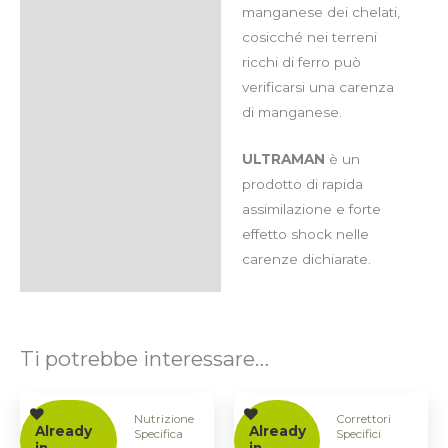
manganese dei chelati,
cosicché nei terreni
ricchi di ferro può
verificarsi una carenza
di manganese.
ULTRAMAN
è un
prodotto di rapida
assimilazione e forte
effetto shock nelle
carenze dichiarate.
Ti potrebbe interessare…
Nutrizione
Correttori
Already
Already
Specifica
Specifici