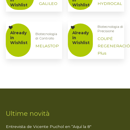
in
in
GALILEO
HYDROCAL
Wishlist
Wishlist
Biotecnologia di
Precisione
Already
Already
Biotecnología
in
in
COUPÉ
di Controllo
Wishlist
Wishlist
MELASTOP
REGENERACI
Plus
Ultime novità
Entrevista de Vicente Puchol en “Aquí la 8″