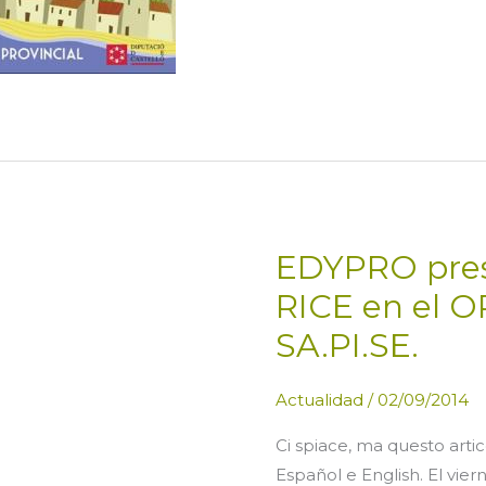
Nules
EDYPRO pres
RICE en el 
SA.PI.SE.
Actualidad
/
02/09/2014
Ci spiace, ma questo artic
Español e English. El vi