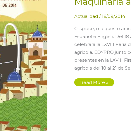
Maquinaria a
Actualidad
/
16/09/2014
Ci spiace, ma questo artic
Español e English. Del 18
celebrará la LXVIII Feria
agrícola. EDYPRO junto
presentes en la LXVIII Fi
agrícola del 18 al 21 de 
Participación
Read More »
en
la
feria
de
Feria
de
Ramaderia
y
Maquinaria
agrícola
en