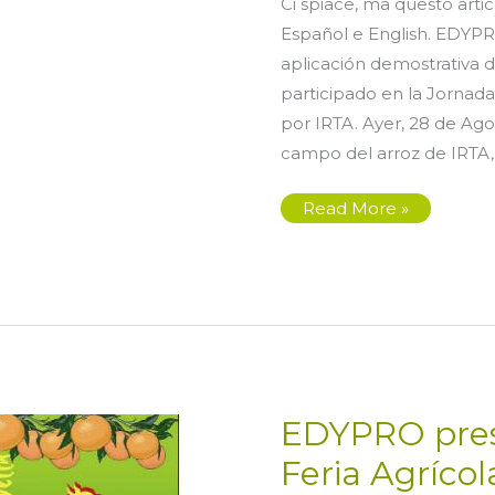
Ci spiace, ma questo artic
Español e English. EDYPR
aplicación demostrativa
participado en la Jornad
por IRTA. Ayer, 28 de Ago
campo del arroz de IRTA,
Participación
Read More »
en
la
Jornada
de
campo
del
arroz
EDYPRO prese
Feria Agríco