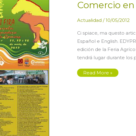
Comercio en l
Actualidad
/
10/05/2012
Ci spiace, ma questo artic
Español e English. EDYPR
edición de la Feria Agríc
tendrá lugar durante los p
EDYPRO
Read More »
presente
en
la
VII
Feria
Agrícola,
Ramadera
y
del
Comercio
en
la
Vilavella