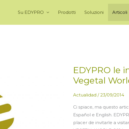
Su EDYPRO
Prodotti
Soluzioni
Articoli
EDYPRO le inv
Vegetal Worl
Actualidad
/
23/09/2014
Ci spiace, ma questo artic
Español e English. EDY
placer de invitarle a visit