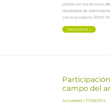
juntos con los tecnicos de
resultados de estimulaci
con el producto ROOT RI
EDYPRO
Read More »
presentara
el
ROOT
RICE
en
el
OPEN
DAY
de
SA.PI.SE.
Participació
campo del ar
Actualidad
/
27/08/2014