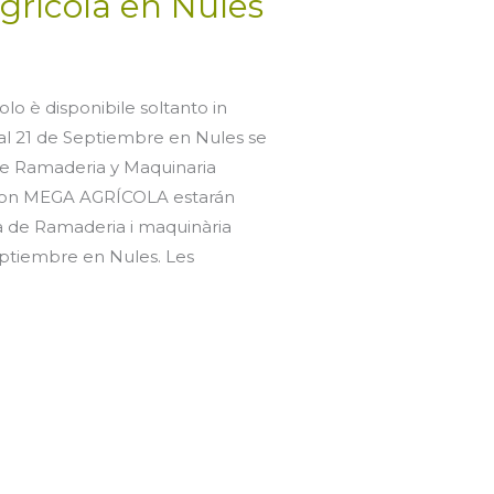
grícola en Nules
olo è disponibile soltanto in
 al 21 de Septiembre en Nules se
 de Ramaderia y Maquinaria
 con MEGA AGRÍCOLA estarán
ra de Ramaderia i maquinària
Septiembre en Nules. Les