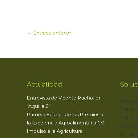
a
c
it
k
ai
ts
e
te
e
l
p
A
b
r
dI
a
←
Entrada anterior
p
o
n
ti
p
o
r
k
Actualidad
Soluc
Entrevista de Vicente Puchol en
Product
“Aquí la 8″
Planes d
Primera Edición de los Premios a
Cultivo 
la Excelencia Agroalimentaria CV:
Resulta
Impulso a la Agricultura
Solucion