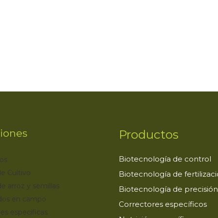
m
r
iones
Productos
Biotecnología de control
os
e Cultivo
Biotecnología de fertilizac
de arroz y semillas
Biotecnología de precisión
dos en campo
Correctores específicos
es específicas