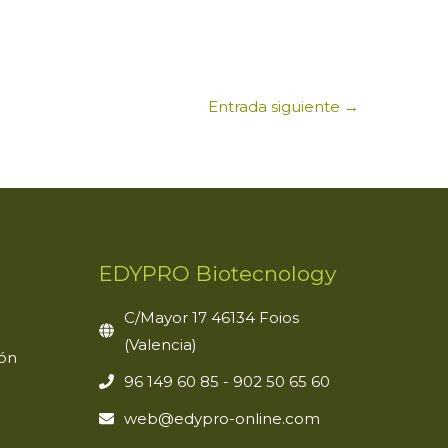
Entrada siguiente
→
EDYPRO Biotecnology
C/Mayor 17 46134 Foios
(Valencia)
ión
96 149 60 85 - 902 50 65 60
web@edypro-online.com