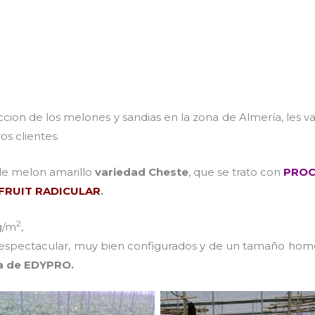
ion de los melones y sandias en la zona de Almería, les 
s clientes.
de melon amarillo
variedad Cheste
, que se trato con
PROC
FRUIT RADICULAR
.
2
g/m
,
os espectacular, muy bien configurados y de un tamaño ho
ía de EDYPRO.