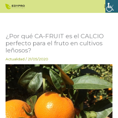
Ir
Men
al
princ
contenido
¿Por qué CA-FRUIT es el CALCIO
perfecto para el fruto en cultivos
leñosos?
Actualidad
/
21/05/2020