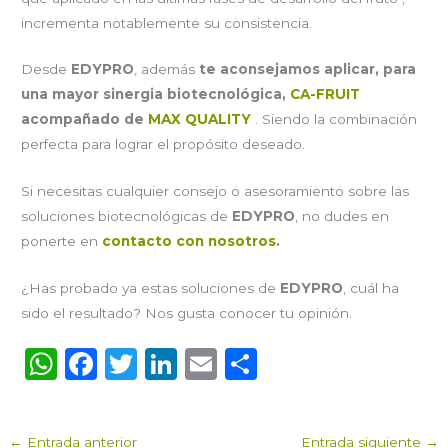
incrementa notablemente su consistencia.
Desde
EDYPRO
, además
te
aconsejamos aplicar, para
una mayor sinergia biotecnológica,
CA-FRUIT
acompañado de
MAX QUALITY
. Siendo la combinación
perfecta para lograr el propósito deseado.
Si necesitas cualquier consejo o asesoramiento sobre las
soluciones biotecnológicas de
EDYPRO
, no dudes en
ponerte en
contacto con nosotros
.
¿Has probado ya estas soluciones de
EDYPRO
, cuál ha
sido el resultado? Nos gusta conocer tu opinión.
W
F
T
Li
E
C
h
a
w
n
m
o
a
c
it
k
ai
m
←
Entrada anterior
Entrada siguiente
→