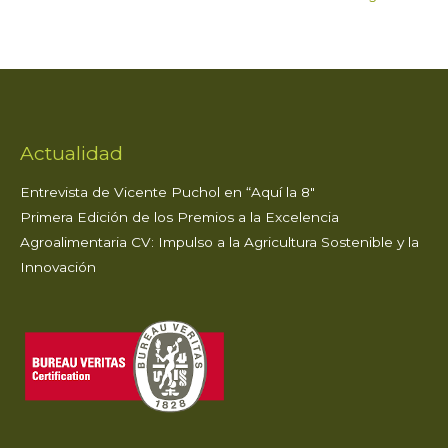
ts
e
te
e
l
p
A
b
r
dI
ar
p
o
n
ti
p
o
r
k
Actualidad
Entrevista de Vicente Puchol en “Aquí la 8″
Primera Edición de los Premios a la Excelencia
Agroalimentaria CV: Impulso a la Agricultura Sostenible y la
Innovación